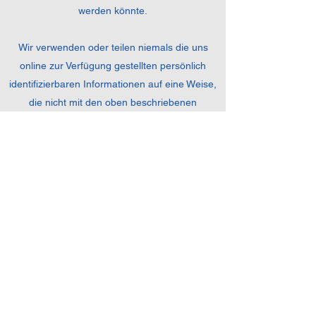
werden könnte.
Wir verwenden oder teilen niemals die uns
online zur Verfügung gestellten persönlich
identifizierbaren Informationen auf eine Weise,
die nicht mit den oben beschriebenen
zusammenhängt, ohne Ihnen auch die
Möglichkeit zu geben, sich abzumelden oder
eine solche nicht damit zusammenhängende
Nutzung anderweitig zu untersagen.
Verwendung von E-Mail-Adressen
E-Mail-Adressen zurückgeben
Wir verwenden Rücksende-E-Mail-Adressen,
um die E-Mail zu beantworten, die wir erhalten.
Diese Adressen werden nicht für andere
Zwecke verwendet und nicht an Dritte