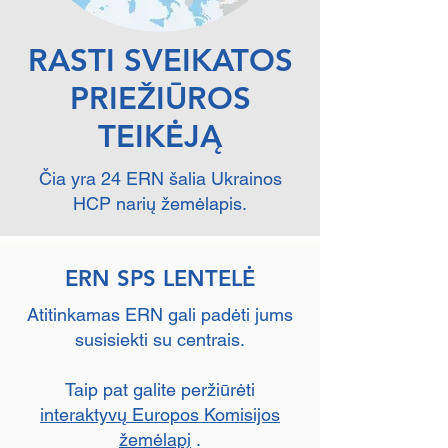
RASTI SVEIKATOS
PRIEŽIŪROS
TEIKĖJĄ
Čia yra 24 ERN šalia Ukrainos
HCP narių žemėlapis.
ERN SPS LENTELĖ
Atitinkamas ERN gali padėti jums
susisiekti su centrais.
Taip pat galite peržiūrėti
interaktyvų Europos Komisijos
žemėlapį
.