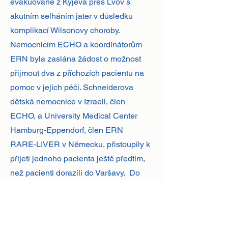
evakuované z Kyjeva přes Lvov s
akutním selháním jater v důsledku
komplikací Wilsonovy choroby.
Nemocnicím ECHO a koordinátorům
ERN byla zaslána žádost o možnost
přijmout dva z příchozích pacientů na
pomoc v jejich péči. Schneiderova
dětská nemocnice v Izraeli, člen
ECHO, a University Medical Center
Hamburg-Eppendorf, člen ERN
RARE-LIVER v Německu, přistoupily k
přijetí jednoho pacienta ještě předtím,
než pacienti dorazili do Varšavy. Do
24 hodin po příjezdu byli pacienti
stabilizováni a převezeni do cílové
destinace akutní péče. Příkladem