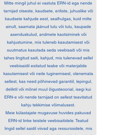
Mitte mingil juhul ei vastuta ERN-id ega nende
tarnijad otseste, kaudsete, eriliste, juhuslike või
kaudsete kahjude eest, sealhulgas, kuid mitte
ainult, saamata jäänud tulu või tulu, kaupade
asenduskulud, andmete kaotsiminek või
kahjustumine, mis tuleneb kasutamisest või
suutmatus kasutada seda veebisaiti või mis
tahes lingitud saiti, kahjud, mis tulenevad sellel
veebisaidil esitatud teabe või materjalide
kasutamisest või neile tuginemisest, olenemata
sellest, kas need põhinevad garantiil, lepingul,
deliktil või mõnel muul õigusteoorial, isegi kui
ERN-e või nende tarnijaid on sellest teavitatud
kahju tekkimise võimalusest.
Meie külastajate mugavuse huvides pakuvad
ERN-id linke teistele veebisaitidele. Teatud
lingid sellel saidil viivad aga ressurssidele, mis