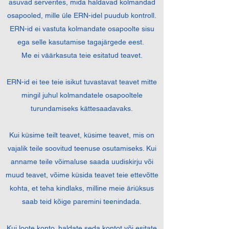
asuvad serverites, mida haldavad kolmandad
osapooled, mille üle ERN-idel puudub kontroll.
ERN-id ei vastuta kolmandate osapoolte sisu
ega selle kasutamise tagajärgede eest.
Me ei väärkasuta teie esitatud teavet.
ERN-id ei tee teie isikut tuvastavat teavet mitte
mingil juhul kolmandatele osapooltele
turundamiseks kättesaadavaks.
Kui küsime teilt teavet, küsime teavet, mis on
vajalik teile soovitud teenuse osutamiseks. Kui
anname teile võimaluse saada uudiskirju või
muud teavet, võime küsida teavet teie ettevõtte
kohta, et teha kindlaks, milline meie äriüksus
saab teid kõige paremini teenindada.
Kui loote konto, haldate seda kontot või esitate