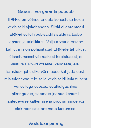
Garantii või garantii puudub
ERN-id on võtnud endale kohustuse hoida
veebisaiti ajakohasena. Siiski ei garanteeri
ERN-id sellel veebisaidil sisalduva teabe
täpsust ja täielikkust. Välja arvatud otsene
kahju, mis on põhjustatud ERN-ide tahtlikust
üleastumisest või raskest hooletusest, ei
vastuta ERN-id otseste, kaudsete, eri-,
karistus-, juhuslike või muude kahjude eest,
mis tulenevad teie selle veebisaidi külastusest
või sellega seoses, sealhulgas ilma
piiranguteta, saamata jäänud kasumi,
äritegevuse katkemise ja programmide või
elektrooniliste andmete kadumise.
Vastutuse piirang