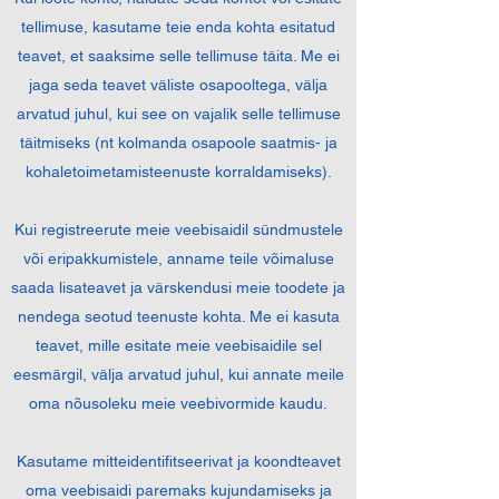
tellimuse, kasutame teie enda kohta esitatud
teavet, et saaksime selle tellimuse täita. Me ei
jaga seda teavet väliste osapooltega, välja
arvatud juhul, kui see on vajalik selle tellimuse
täitmiseks (nt kolmanda osapoole saatmis- ja
kohaletoimetamisteenuste korraldamiseks).
Kui registreerute meie veebisaidil sündmustele
või eripakkumistele, anname teile võimaluse
saada lisateavet ja värskendusi meie toodete ja
nendega seotud teenuste kohta. Me ei kasuta
teavet, mille esitate meie veebisaidile sel
eesmärgil, välja arvatud juhul, kui annate meile
oma nõusoleku meie veebivormide kaudu.
Kasutame mitteidentifitseerivat ja koondteavet
oma veebisaidi paremaks kujundamiseks ja