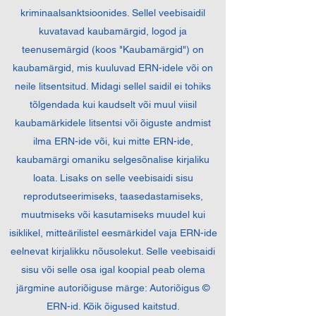
kriminaalsanktsioonides. Sellel veebisaidil
kuvatavad kaubamärgid, logod ja
teenusemärgid (koos "Kaubamärgid") on
kaubamärgid, mis kuuluvad ERN-idele või on
neile litsentsitud. Midagi sellel saidil ei tohiks
tõlgendada kui kaudselt või muul viisil
kaubamärkidele litsentsi või õiguste andmist
ilma ERN-ide või, kui mitte ERN-ide,
kaubamärgi omaniku selgesõnalise kirjaliku
loata. Lisaks on selle veebisaidi sisu
reprodutseerimiseks, taasedastamiseks,
muutmiseks või kasutamiseks muudel kui
isiklikel, mitteärilistel eesmärkidel vaja ERN-ide
eelnevat kirjalikku nõusolekut. Selle veebisaidi
sisu või selle osa igal koopial peab olema
järgmine autoriõiguse märge: Autoriõigus ©
ERN-id. Kõik õigused kaitstud.