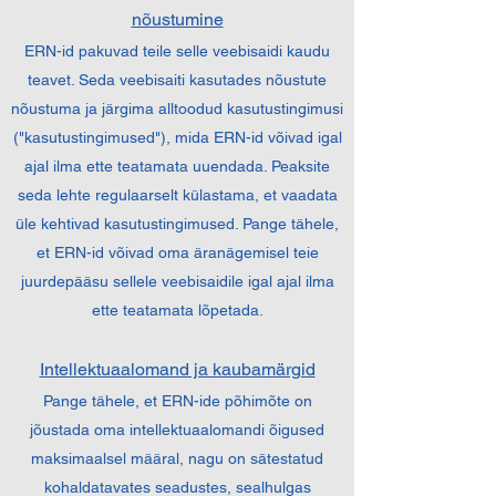
nõustumine
ERN-id pakuvad teile selle veebisaidi kaudu
teavet. Seda veebisaiti kasutades nõustute
nõustuma ja järgima alltoodud kasutustingimusi
("kasutustingimused"), mida ERN-id võivad igal
ajal ilma ette teatamata uuendada. Peaksite
seda lehte regulaarselt külastama, et vaadata
üle kehtivad kasutustingimused. Pange tähele,
et ERN-id võivad oma äranägemisel teie
juurdepääsu sellele veebisaidile igal ajal ilma
ette teatamata lõpetada.
Intellektuaalomand ja kaubamärgid
Pange tähele, et ERN-ide põhimõte on
jõustada oma intellektuaalomandi õigused
maksimaalsel määral, nagu on sätestatud
kohaldatavates seadustes, sealhulgas