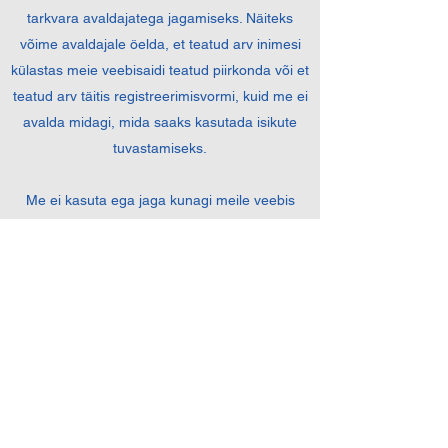
tarkvara avaldajatega jagamiseks. Näiteks
võime avaldajale öelda, et teatud arv inimesi
külastas meie veebisaidi teatud piirkonda või et
teatud arv täitis registreerimisvormi, kuid me ei
avalda midagi, mida saaks kasutada isikute
tuvastamiseks.
Me ei kasuta ega jaga kunagi meile veebis
edastatud isikut tuvastavat teavet viisil, mis ei
ole seotud ülalkirjeldatuga, ilma et annaksime
teile võimaluse loobuda või muul viisil keelata
selline mitteseotud kasutamine.
E-posti aadresside kasutamine
Tagasta e-posti aadressid
Saadud e-kirjadele vastamiseks kasutame
tagasisaatmise e-posti aadresse. Selliseid