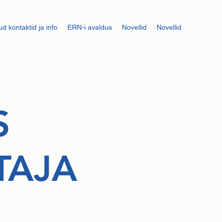
ud kontaktid ja info
ERN-i avaldus
Novellid
Novellid
S
TAJA