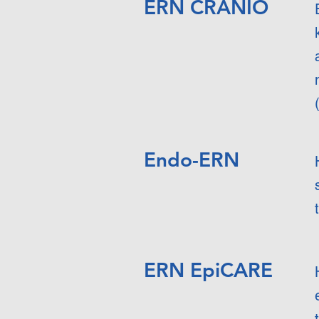
ERN CRANIO
Endo-ERN
ERN EpiCARE