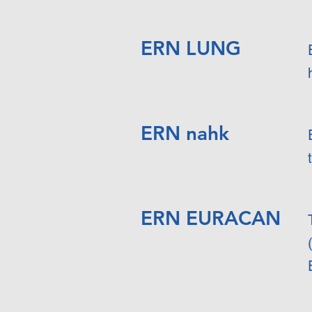
ERN LUNG
ERN nahk
ERN EURACAN