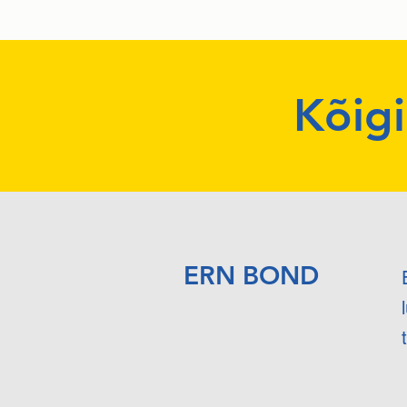
Kõigi
ERN BOND