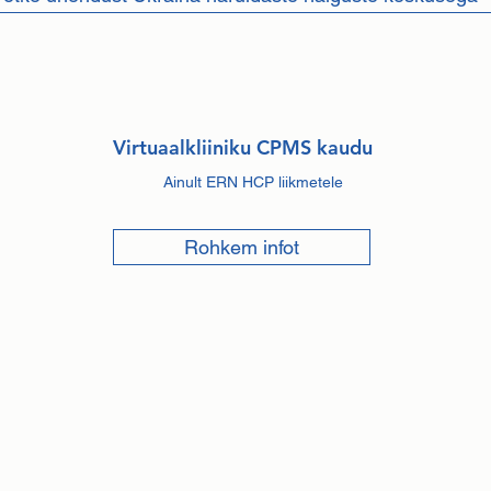
Virtuaalkliiniku CPMS kaudu
Ainult ERN HCP liikmetele
Rohkem infot