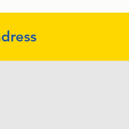
adress