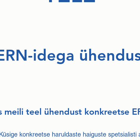
ERN-idega ühendus
s meili teel ühendust konkreetse E
Küsige konkreetse haruldaste haiguste spetsialisti