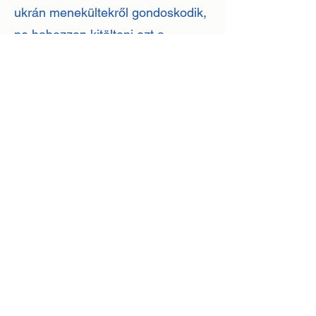
ukrán menekültekről gondoskodik,
ne habozzon kitölteni ezt a
felmérést.
© 2022 Európai Referencia Hálózatok – ERN-ek. Az
Európai Bizottság által finanszírozott. A Wix.com