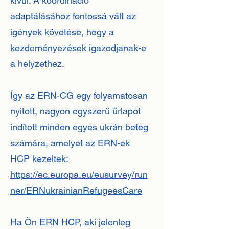
kívül. A koordináció
adaptálásához fontossá vált az
igények követése, hogy a
kezdeményezések igazodjanak-e
a helyzethez.
Így az ERN-CG egy folyamatosan
nyitott, nagyon egyszerű űrlapot
indított minden egyes ukrán beteg
számára, amelyet az ERN-ek
HCP kezeltek:
https://ec.europa.eu/eusurvey/run
ner/ERNukrainianRefugeesCare
Ha Ön ERN HCP, aki jelenleg