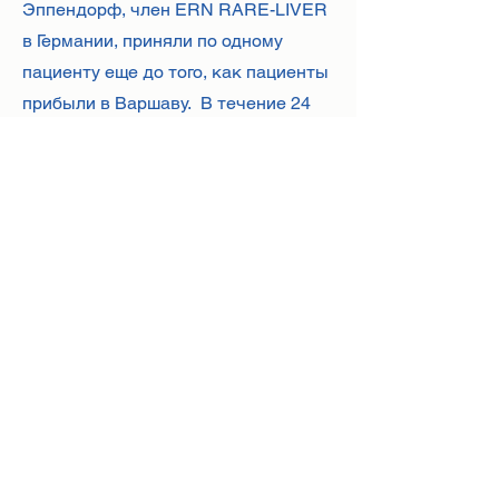
Эппендорф, член ERN RARE-LIVER
в Германии, приняли по одному
пациенту еще до того, как пациенты
прибыли в Варшаву. В течение 24
часов после прибытия состояние
пациентов было стабилизировано, и
они были переведены в конечный
пункт назначения для оказания
неотложной помощи. Пример
ценности создания международных
сетей больниц и
специализированных центров для
лечения сложных редких
заболеваний в моменты кризиса
здоровья.