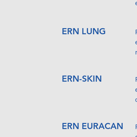
ERN LUNG
ERN-SKIN
ERN EURACAN