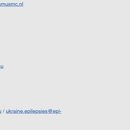
smusmc.nl
eu
u
/
ukraine.epilepsies@epi-