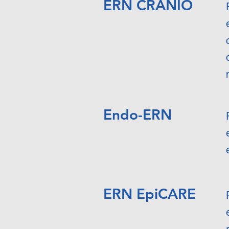
ERN CRANIO
Endo-ERN
ERN EpiCARE