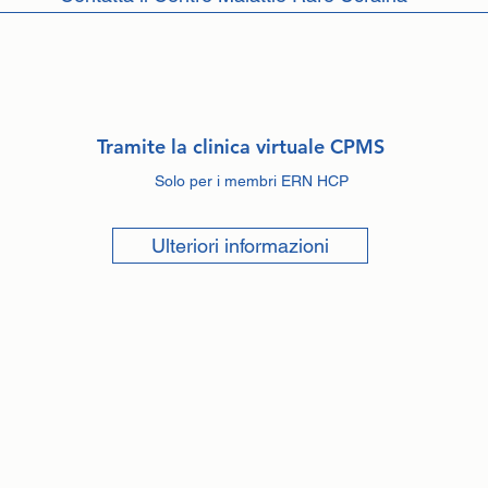
Tramite la clinica virtuale CPMS
Solo per i membri ERN HCP
Ulteriori informazioni