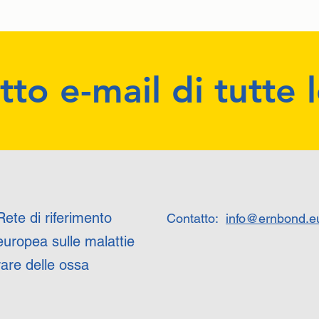
tto e-mail di tutte
Rete di riferimento
Contatto:
info@ernbond.e
europea sulle malattie
rare delle ossa