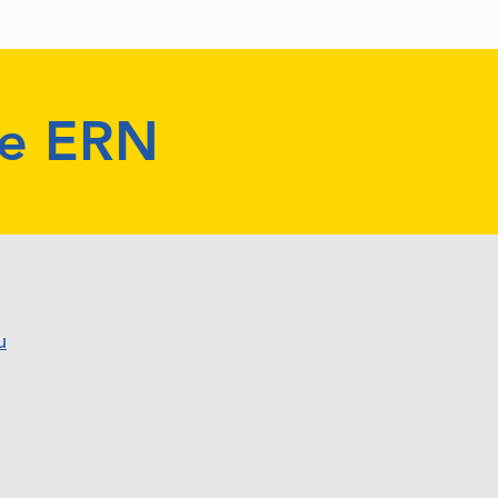
 le ERN
u