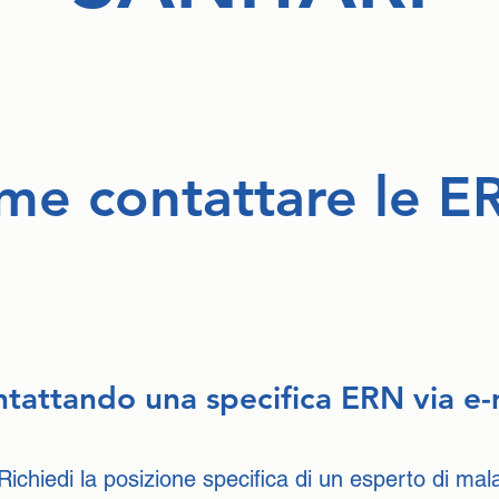
me contattare le E
tattando una specifica ERN via e-
Richiedi la posizione specifica di un esperto di mala