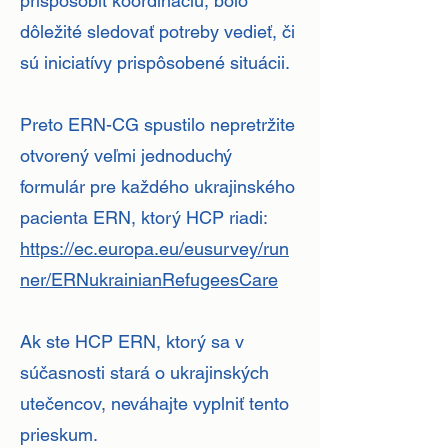
prispôsobiť koordináciu, bolo
dôležité sledovať potreby vedieť, či
sú iniciatívy prispôsobené situácii.
Preto ERN-CG spustilo nepretržite
otvorený veľmi jednoduchý
formulár pre každého ukrajinského
pacienta ERN, ktorý HCP riadi:
https://ec.europa.eu/eusurvey/run
ner/ERNukrainianRefugeesCare
Ak ste HCP ERN, ktorý sa v
súčasnosti stará o ukrajinských
utečencov, neváhajte vyplniť tento
prieskum.